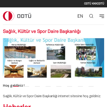
İkincil
Ana içeriğe atla
ODTÜ KKK
ODTÜ
EN
Sağlık, Kültür ve Spor Daire Başkanlığı
Önceki
Sonr
Hoş geldiniz !
Sağlık, Kültür ve Spor Daire Başkanlığı internet sitesine hoş geldiniz.