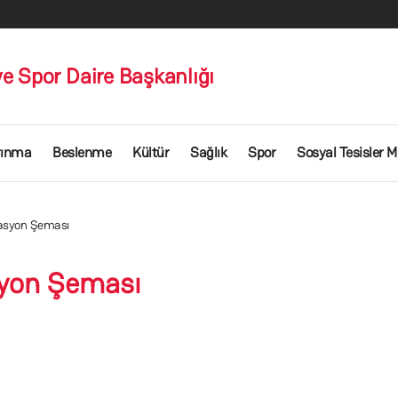
ve Spor Daire Başkanlığı
rınma
Beslenme
Kültür
Sağlık
Spor
Sosyal Tesisler 
asyon Şeması
yon Şeması