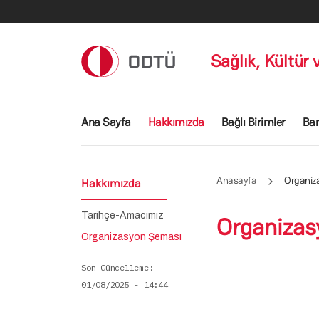
Ana içeriğe atla
Sağlık, Kültür 
Ana gezinti menüsü
Ana Sayfa
Hakkımızda
Bağlı Birimler
Ba
Anasayfa
Organiz
Hakkımızda
Tarihçe-Amacımız
Organizas
Organizasyon Şeması
Son Güncelleme
01/08/2025 - 14:44