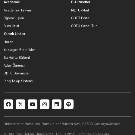
Footer menu 1 TR
Footer menu 2 T
Akademik
E-Hizmetler
Akademik Takvim
METU-Mail
Öğrenci İşleri
ODTÜ Portal
Burs Ofisi
ODTÜ Sanal Tur
Footer menu 3 TR
Yararlı Linkler
Harita
Yaklaşan Etkinlikler
Bu Hafta Bülteni
Aday Öğrenci
ODTÜ Duyuruları
Ring Takip Sistemi
Social menu
Üniversiteler Mahallesi, Dumlupınar Bulvarı No:1, 06800 Çankaya/Ankara
© Orta Doğu Teknik Üniversitesi. CC-IG 2025. Tüm hakları saklıdır.