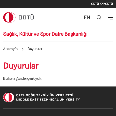
İkincil
Ana içeriğe atla
ODTÜ KKK
ODTÜ
EN
Sağlık, Kültür ve Spor Daire Başkanlığı
Anasayfa
Duyurular
Duyurular
Bu kategoride içerik yok.